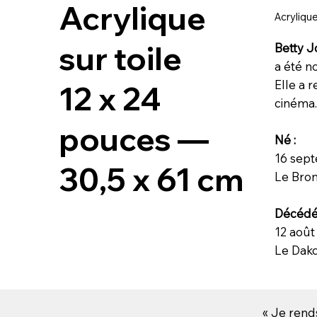
Acrylique
Acrylique
sur toile
Betty J
a été n
Elle a 
12 x 24
cinéma
pouces —
Né :
16 sep
30,5 x 61 cm
Le Bron
Décédé
12 août
Le Dako
« Je rend