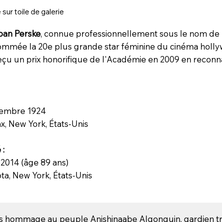
 sur toile de galerie
oan Perske
, connue professionnellement sous le nom de
ommée la 20e plus grande star féminine du cinéma hollywo
reçu un prix honorifique de l'Académie en 2009 en reconna
.
tembre 1924
x, New York, États-Unis
 :
 2014 (âge 89 ans)
ta, New York, États-Unis
s hommage au peuple Anishinaabe Algonquin, gardien tr