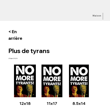
Maison
Sur
< En
arrière
Plus de tyrans
29 juin 2025
12x18
11x17
8.5x14