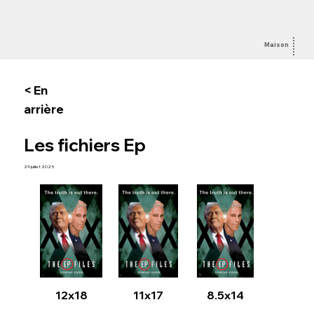
Maison
Sur
< En
arrière
Les fichiers Ep
29 juillet 2025
12x18
11x17
8.5x14